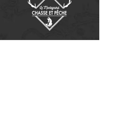
Contactez-nous
14655, boulevard Lacroix
St-Georges de Beauce, Québec G5Y 1R4
418-227-0533
info@lemontagnard.ca
POLITIQUE DE CONFIDENTIALITÉ
Heures d'ouverture