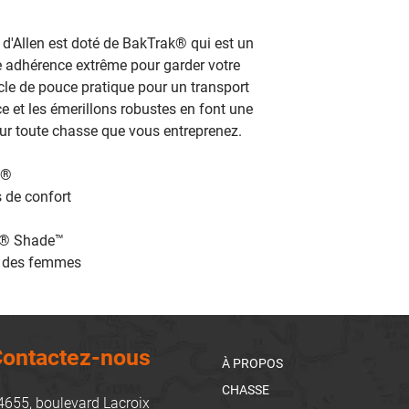
d'Allen est doté de BakTrak® qui est un
e adhérence extrême pour garder votre
cle de pouce pratique pour un transport
ce et les émerillons robustes en font une
our toute chasse que vous entreprenez.
k®
 de confort
s® Shade™
r des femmes
ontactez-nous
À PROPOS
CHASSE
4655, boulevard Lacroix