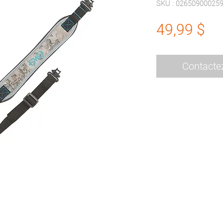
SKU : 02650900025
Pr
49,99 $
Contacte