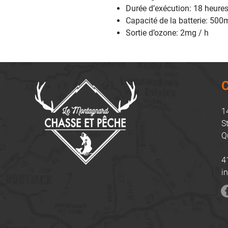
Durée d’exécution: 18 heures 
Capacité de la batterie: 50
Sortie d’ozone: 2mg / h
C
1
S
Q
4
i