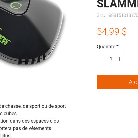
SLAMM
SKU : 88815101817
Pr
54,99 $
Quantité
*
Ajo
e chasse, de sport ou de sport
ds cubes
ation dans des espaces clos
rtera pas de vêtements
nclus