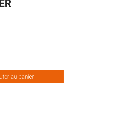
ER
0
ix
uter au panier