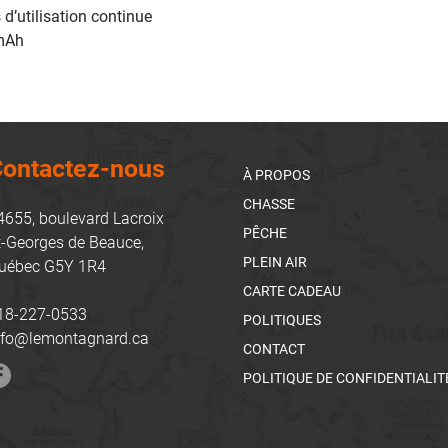
d’utilisation continue
0mAh
ontactez-nous
À PROPOS
CHASSE
4655, boulevard Lacroix
PÊCHE
t-Georges de Beauce,
PLEIN AIR
uébec G5Y 1R4
CARTE CADEAU
18-227-0533
POLITIQUES
nfo@lemontagnard.ca
CONTACT
POLITIQUE DE CONFIDENTIALIT