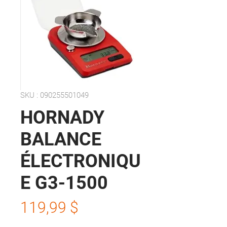
SKU : 090255501049
HORNADY
BALANCE
ÉLECTRONIQU
E G3-1500
Prix
119,99 $