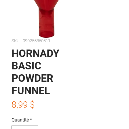
SKU : 090255860511
HORNADY
BASIC
POWDER
FUNNEL
Prix
8,99 $
Quantité
*