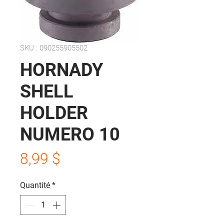
SKU : 090255905502
HORNADY
SHELL
HOLDER
NUMERO 10
Prix
8,99 $
Quantité
*