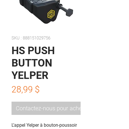
SKU : 888151029756
HS PUSH
BUTTON
YELPER
Prix
28,99 $
Contactez-nous pour acheter
L’appel Yelper à bouton-poussoir