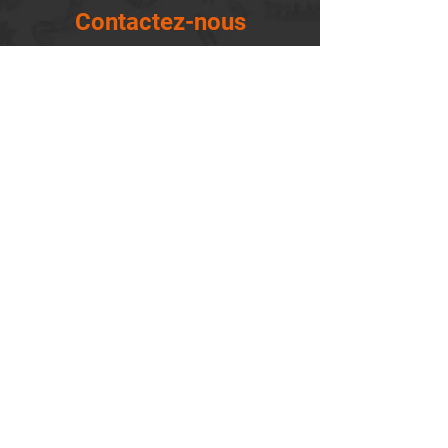
Contactez-nous
14655, boulevard Lacroix
St-Georges de Beauce, Québec G5Y 1R4
418-227-0533
info@lemontagnard.ca
POLITIQUE DE CONFIDENTIALITÉ
Heures d'ouverture
Lundi - 05:30-22:30
Mardi - 05:30-22:30
Mercredi - 05:30-22:30
Jeudi - 05:30-22:30
Vendredi - 05:30-22:30