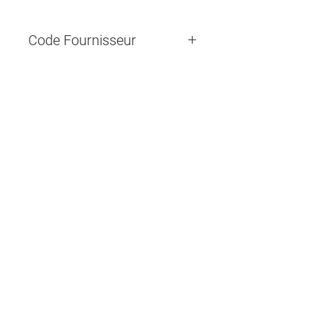
Code Fournisseur
Contactez-nous
14655, boulevard Lacroix
St-Georges de Beauce, Québec G5Y 1R4
418-227-0533