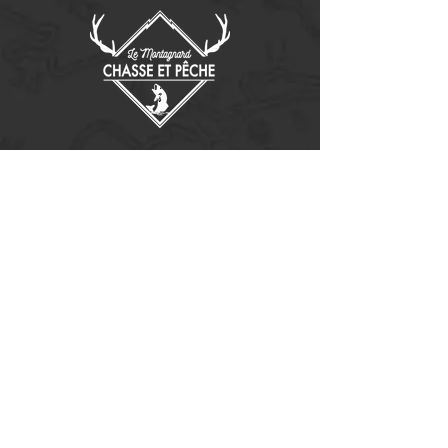
Contactez-nous
14655, boulevard Lacroix
St-Georges de Beauce, Québec G5Y 1R4
418-227-0533
info@lemontagnard.ca
POLITIQUE DE CONFIDENTIALITÉ