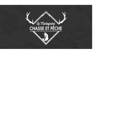
Contactez-nous
14655, boulevard Lacroix
St-Georges de Beauce, Québec G5Y 1R4
418-227-0533
info@lemontagnard.ca
POLITIQUE DE CONFIDENTIALITÉ