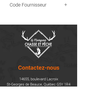
Code Fournisseur
Contactez-nous
14655, boulevard Lacroix
St-Georges de Beauce, Québec G5Y 1R4
418-227-0533
info@lemontagnard.ca