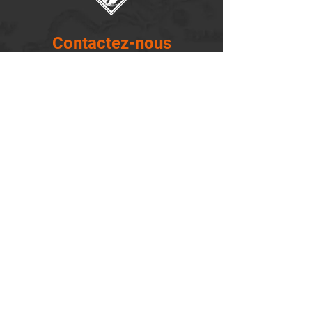
Contactez-nous
14655, boulevard Lacroix
St-Georges de Beauce, Québec G5Y 1R4
418-227-0533
info@lemontagnard.ca
POLITIQUE DE CONFIDENTIALITÉ
Heures d'ouverture
Lundi - 05:30-22:30
Mardi - 05:30-22:30
Mercredi - 05:30-22:30