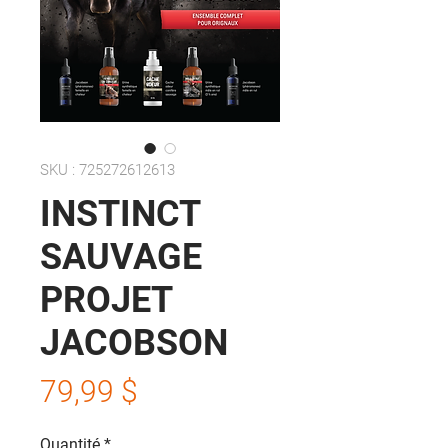
SKU : 725272612613
INSTINCT
SAUVAGE
PROJET
JACOBSON
Prix
79,99 $
Quantité
*