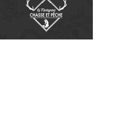
Contactez-nous
14655, boulevard Lacroix
St-Georges de Beauce, Québec G5Y 1R4
418-227-0533
info@lemontagnard.ca
POLITIQUE DE CONFIDENTIALITÉ
Heures d'ouverture