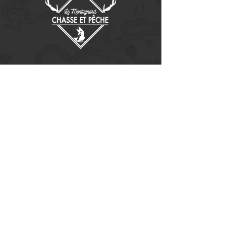
Contactez-nous
14655, boulevard Lacroix
St-Georges de Beauce, Québec G5Y 1R4
418-227-0533
info@lemontagnard.ca
POLITIQUE DE CONFIDENTIALITÉ
Heures d'ouverture