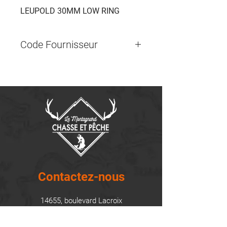
LEUPOLD 30MM LOW RING
Code Fournisseur
51718
Contactez-nous
14655, boulevard Lacroix
St-Georges de Beauce, Québec G5Y 1R4