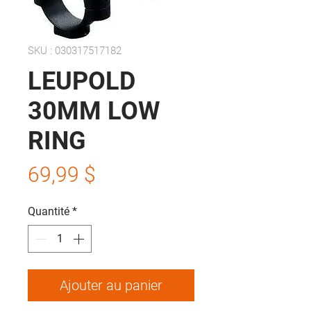
SKU : 030317517182
LEUPOLD
30MM LOW
RING
Prix
69,99 $
Quantité
*
Ajouter au panier