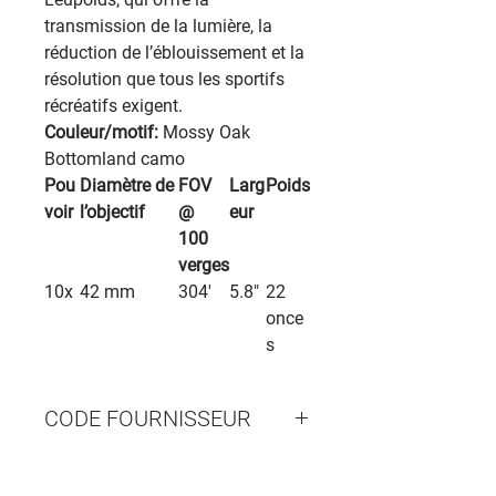
transmission de la lumière, la
réduction de l’éblouissement et la
résolution que tous les sportifs
récréatifs exigent.
Couleur/motif:
Mossy Oak
Bottomland camo
Pou
Diamètre de
FOV
Larg
Poids
voir
l’objectif
@
eur
100
verges
10x
42 mm
304'
5.8"
22
once
s
CODE FOURNISSEUR
100-182852