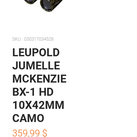
SKU : 030317034528
LEUPOLD
JUMELLE
MCKENZIE
BX-1 HD
10X42MM
CAMO
Prix
359,99 $