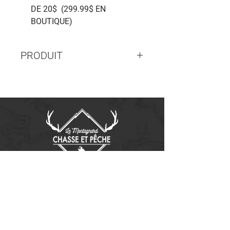
DE 20$ (299.99$ EN
BOUTIQUE)
PRODUIT
611005
Contactez-nous
14655, boulevard Lacroix
St-Georges de Beauce, Québec G5Y 1R4