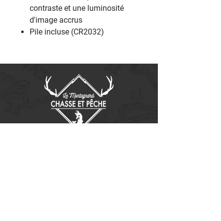
contraste et une luminosité
d'image accrus
Pile incluse (CR2032)
Contactez-nous
14655, boulevard Lacroix
St-Georges de Beauce, Québec G5Y 1R4
418-227-0533
info@lemontagnard.ca