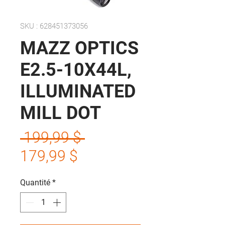
SKU : 628451373056
MAZZ OPTICS
E2.5-10X44L,
ILLUMINATED
MILL DOT
Prix
 199,99 $ 
Prix
original
179,99 $
promotionnel
Quantité
*