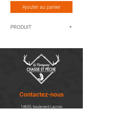
Ajouter au panier
PRODUIT
923-CLT5-GOLD
Contactez-nous
14655, boulevard Lacroix
St-Georges de Beauce, Québec G5Y 1R4