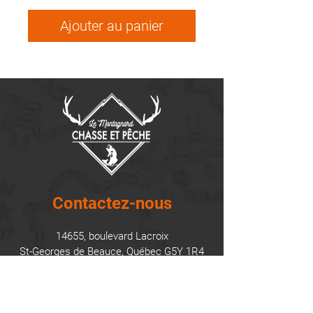
Ajouter au panier
Contactez-nous
14655, boulevard Lacroix
St-Georges de Beauce, Québec G5Y 1R4
418-227-0533
info@lemontagnard.ca