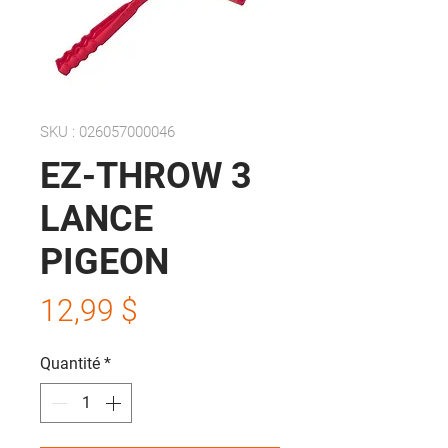
SKU : 026057000046
EZ-THROW 3
LANCE
PIGEON
Prix
12,99 $
Quantité
*