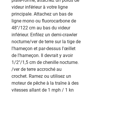
plate-forme, attachez un poids de
videur inférieur à votre ligne
principale. Attachez un bas de
ligne mono ou fluorocarbone de
48"/122 cm au bas du videur
inférieur. Enfilez un demi-crawler
nocturne/ver de terre sur la tige de
l'hameçon et par-dessus l'œillet
de l'hameçon. Il devrait y avoir
1/2"/1,5 cm de chenille nocturne.
/ver de terre accroché au
crochet. Ramez ou utilisez un
moteur de pêche à la traîne à des
vitesses allant de 1 mph / 1 kn
maximum à presque rien, en
gardant juste assez de vitesse
pour que le robot tourne. Utilisez-
le pour cibler de plus gros dorés,
achigans, mariganes, sandres,