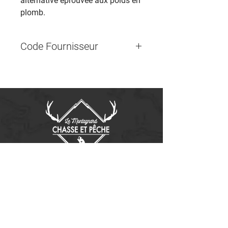
alternative éprouvée aux poids en
plomb.
Code Fournisseur
Contactez-nous
14655, boulevard Lacroix
St-Georges de Beauce, Québec G5Y 1R4