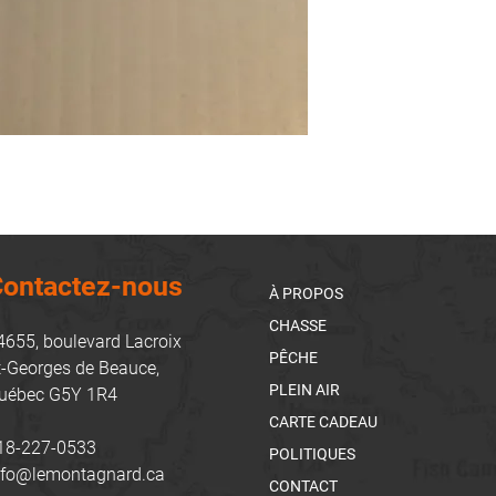
ontactez-nous
À PROPOS
CHASSE
4655, boulevard Lacroix
PÊCHE
t-Georges de Beauce,
PLEIN AIR
uébec G5Y 1R4
CARTE CADEAU
18-227-0533
POLITIQUES
nfo@lemontagnard.ca
CONTACT