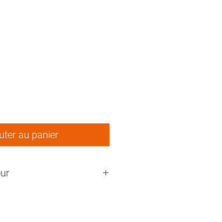
uter au panier
ur