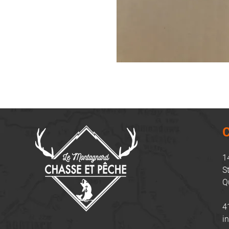
C
1
S
Q
4
i