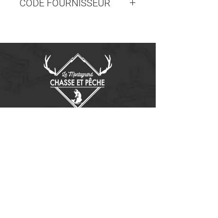
CODE FOURNISSEUR
M1557JPJ
Contactez-nous
14655, boulevard Lacroix
St-Georges de Beauce, Québec G5Y 1R4
418-227-0533
info@lemontagnard.ca
POLITIQUE DE CONFIDENTIALITÉ