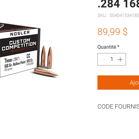
.284 1
SKU : 05404153418
Pr
89,99 $
Quantité
*
Ajo
CODE FOURNI
53418