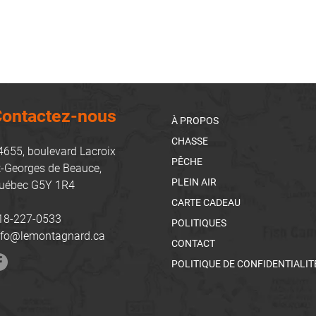
ontactez-nous
À PROPOS
CHASSE
4655, boulevard Lacroix
PÊCHE
t-Georges de Beauce,
PLEIN AIR
uébec G5Y 1R4
CARTE CADEAU
18-227-0533
POLITIQUES
nfo@lemontagnard.ca
CONTACT
POLITIQUE DE CONFIDENTIALIT