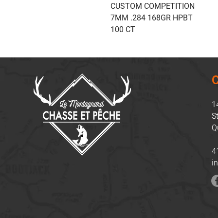
CUSTOM COMPETITION
7MM .284 168GR HPBT
100 CT
C
1
S
Q
4
i