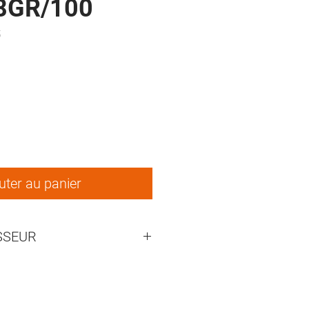
68GR/100
5
ix
uter au panier
SSEUR