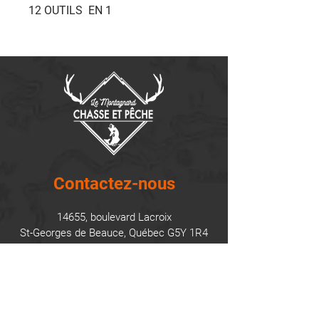
12 OUTILS EN 1
Contactez-nous
14655, boulevard Lacroix
St-Georges de Beauce, Québec G5Y 1R4
418-227-0533
info@lemontagnard.ca
POLITIQUE DE CONFIDENTIALITÉ