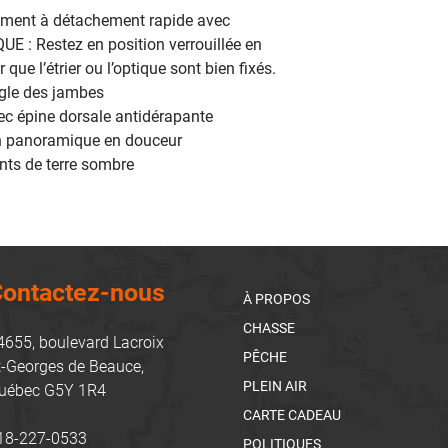
ment à détachement rapide avec
UE : Restez en position verrouillée en
que l’étrier ou l’optique sont bien fixés.
ngle des jambes
ec épine dorsale antidérapante
 un panoramique en douceur
ts de terre sombre
ontactez-nous
À PROPOS
CHASSE
4655, boulevard Lacroix
PÊCHE
t-Georges de Beauce,
PLEIN AIR
uébec G5Y 1R4
CARTE CADEAU
18-227-0533
POLITIQUES