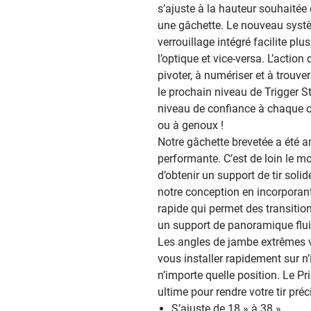
s’ajuste à la hauteur souhaitée
une gâchette. Le nouveau systè
verrouillage intégré facilite pl
l’optique et vice-versa. L’actio
pivoter, à numériser et à trouver
le prochain niveau de Trigger S
niveau de confiance à chaque co
ou à genoux !
Notre gâchette brevetée a été a
performante. C’est de loin le mo
d’obtenir un support de tir sol
notre conception en incorpora
rapide qui permet des transition
un support de panoramique flui
Les angles de jambe extrêmes v
vous installer rapidement sur n’
n’importe quelle position. Le Pr
ultime pour rendre votre tir préc
S’ajuste de 18 » à 38 »