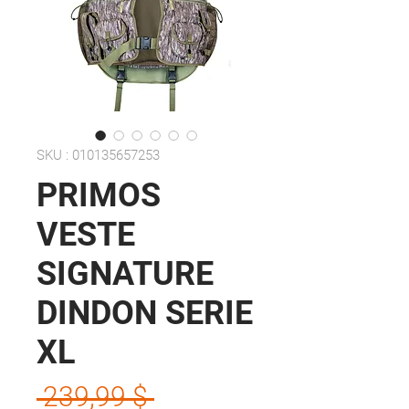
SKU : 010135657253
PRIMOS
VESTE
SIGNATURE
DINDON SERIE
XL
Prix
 239,99 $ 