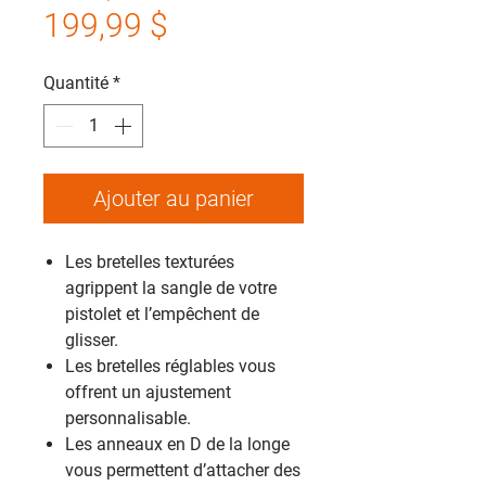
Prix
original
199,99 $
promotionnel
Quantité
*
Ajouter au panier
Les bretelles texturées
agrippent la sangle de votre
pistolet et l’empêchent de
glisser.
Les bretelles réglables vous
offrent un ajustement
personnalisable.
Les anneaux en D de la longe
vous permettent d’attacher des