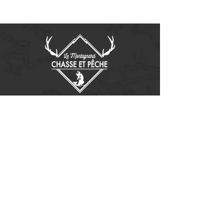
Contactez-nous
14655, boulevard Lacroix
St-Georges de Beauce, Québec G5Y 1R4
418-227-0533
info@lemontagnard.ca
POLITIQUE DE CONFIDENTIALITÉ