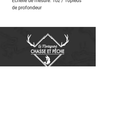
Échelle de mesure: 1oz / 10pieds
de profondeur
Contactez-nous
14655, boulevard Lacroix
St-Georges de Beauce, Québec G5Y 1R4
418-227-0533
info@lemontagnard.ca
POLITIQUE DE CONFIDENTIALITÉ