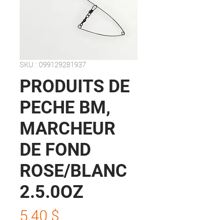
SKU : 099129281937
PRODUITS DE
PECHE BM,
MARCHEUR
DE FOND
ROSE/BLANC
2.5.0OZ
Prix
5,40 $