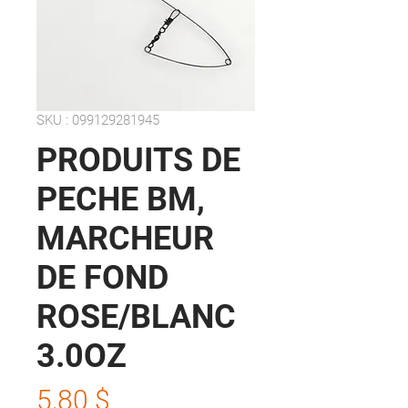
SKU : 099129281945
PRODUITS DE
PECHE BM,
MARCHEUR
DE FOND
ROSE/BLANC
3.0OZ
Prix
5,80 $