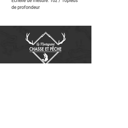
Échelle de mesure: 1oz / 10pieds
de profondeur
Contactez-nous
14655, boulevard Lacroix
St-Georges de Beauce, Québec G5Y 1R4
418-227-0533
info@lemontagnard.ca
POLITIQUE DE CONFIDENTIALITÉ