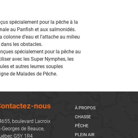
onçus spécialement pour la pêche à la
rnale au Panfish et aux salmonidés.
a colonne d’eau et l’attache au milieu
e dans les obstacles.
conçues spécialement pour la pêche au
iliser avec les Super Nymphes, les
lules et autres leurres souples
 ligne de Malades de Pêche.
ontactez-nous
À PROPOS
CHASSE
4655, boulevard Lacroix
PÊCHE
t-Georges de Beauce,
PLEIN AIR
uébec G5Y 1R4