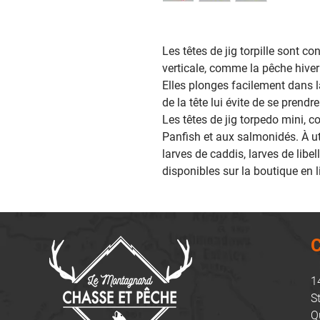
Les têtes de jig torpille sont c
verticale, comme la pêche hive
Elles plonges facilement dans l
de la tête lui évite de se prendr
Les têtes de jig torpedo mini, 
Panfish et aux salmonidés. À ut
larves de caddis, larves de libel
disponibles sur la boutique en
C
1
S
Q