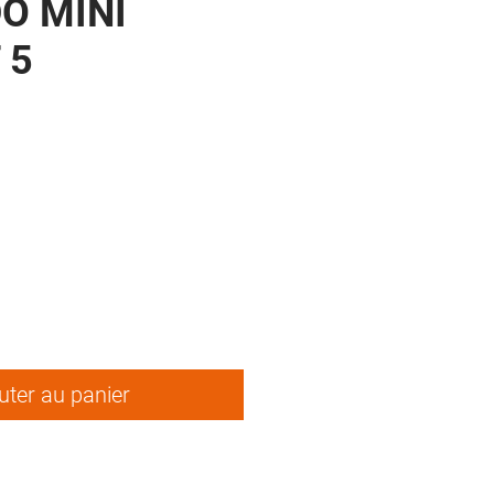
O MINI
 5
uter au panier