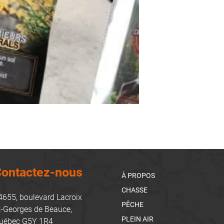
ontactez-nous
À PROPOS
CHASSE
4655, boulevard Lacroix
PÊCHE
t-Georges de Beauce,
PLEIN AIR
uébec G5Y 1R4