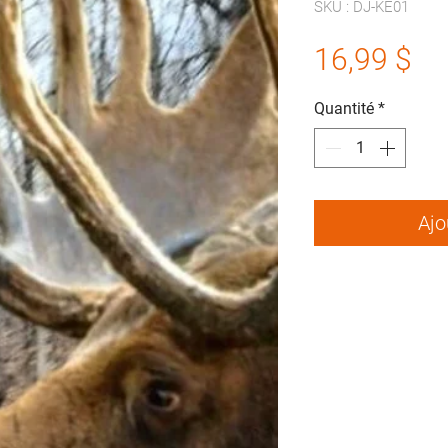
SKU : DJ-KE01
Pr
16,99 $
Quantité
*
Ajo