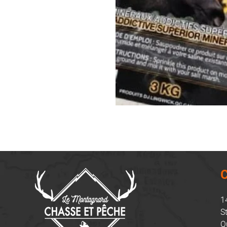
C
1
S
Q