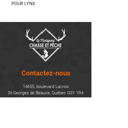
POUR LYNX
Contactez-nous
14655, boulevard Lacroix
St-Georges de Beauce, Québec G5Y 1R4
418-227-0533
info@lemontagnard.ca
POLITIQUE DE CONFIDENTIALITÉ