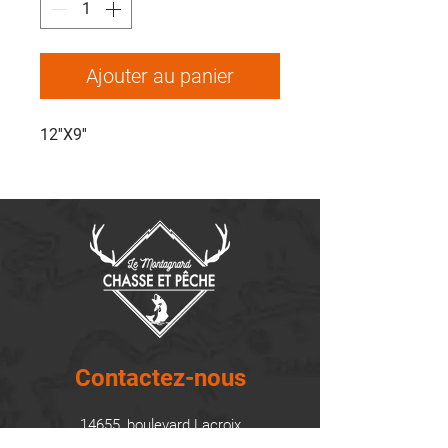
Ajouter au panier
12''X9''
Contactez-nous
14655, boulevard Lacroix
St-Georges de Beauce, Québec G5Y 1R4