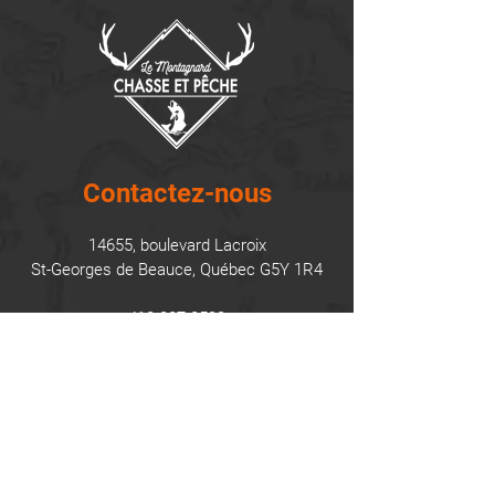
Contactez-nous
14655, boulevard Lacroix
St-Georges de Beauce, Québec G5Y 1R4
418-227-0533
info@lemontagnard.ca
POLITIQUE DE CONFIDENTIALITÉ