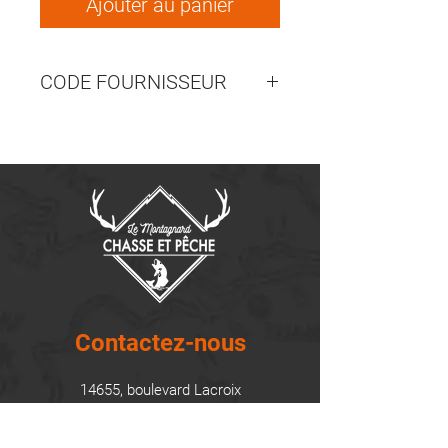
Ajouter au panier
CODE FOURNISSEUR
RC1188M
Contactez-nous
14655, boulevard Lacroix
St-Georges de Beauce, Québec G5Y 1R4