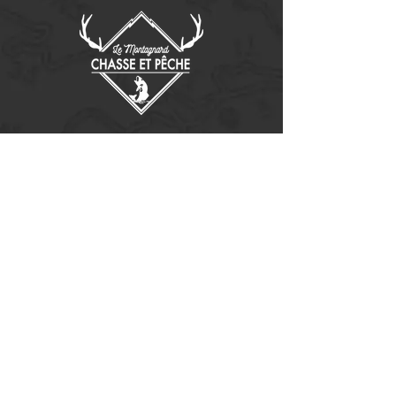
Contactez-nous
14655, boulevard Lacroix
St-Georges de Beauce, Québec G5Y 1R4
418-227-0533
info@lemontagnard.ca
POLITIQUE DE CONFIDENTIALITÉ