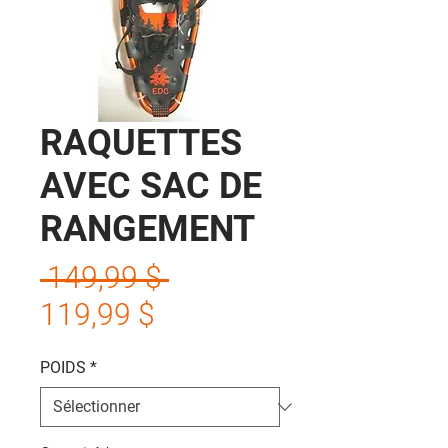
RAQUETTES
AVEC SAC DE
RANGEMENT
Prix
 149,99 $ 
Prix
original
119,99 $
promotionnel
POIDS
*