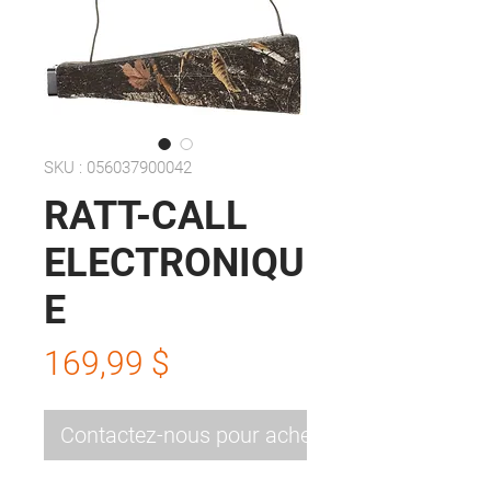
SKU : 056037900042
RATT-CALL
ELECTRONIQU
E
Prix
169,99 $
Contactez-nous pour acheter