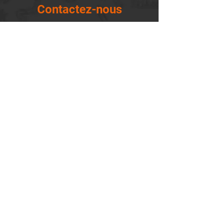
Contactez-nous
14655, boulevard Lacroix
St-Georges de Beauce, Québec G5Y 1R4
418-227-0533
info@lemontagnard.ca
POLITIQUE DE CONFIDENTIALITÉ
Heures d'ouverture
Lundi - 05:30-22:30
Mardi - 05:30-22:30
Mercredi - 05:30-22:30
Jeudi - 05:30-22:30
Vendredi - 05:30-22:30