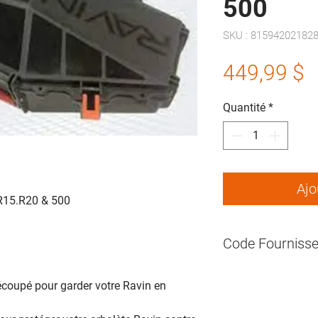
500
SKU : 81594202182
P
449,99 $
Quantité
*
Ajo
R15.R20 & 500
Code Fournisse
écoupé pour garder votre Ravin en