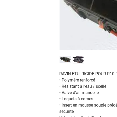
RAVIN ETUI RIGIDE POUR R10.
‎• Polymère‎‎ renforcé
• Résistant à l’eau / scellé‎
‎• Valve‎‎ d’air manuelle
• Loquets‎‎ à cames
• Insert en mousse souple préd
sécurité‎