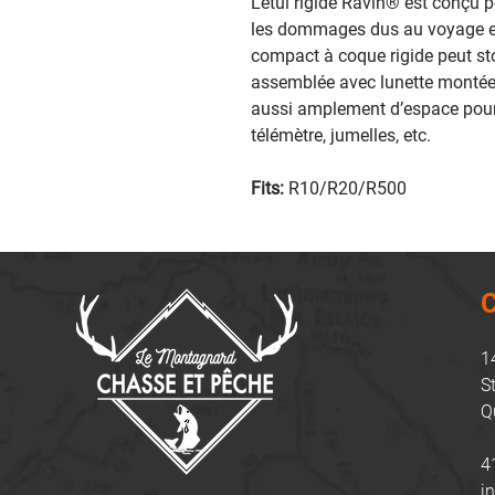
‎L’étui rigide Ravin® est conçu 
les dommages dus au voyage et à 
compact à coque rigide peut st
assemblée avec lunette montée, 
aussi amplement d’espace pour 
télémètre, jumelles, etc.‎
Fits:
R10/R20/R500
C
1
S
Q
4
i