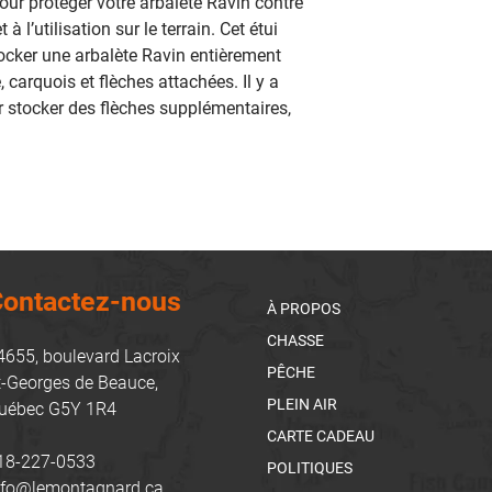
pour protéger votre arbalète Ravin contre
l’utilisation sur le terrain. Cet étui
ocker une arbalète Ravin entièrement
carquois et flèches attachées. Il y a
stocker des flèches supplémentaires,
ontactez-nous
À PROPOS
CHASSE
4655, boulevard Lacroix
PÊCHE
t-Georges de Beauce,
PLEIN AIR
uébec G5Y 1R4
CARTE CADEAU
18-227-0533
POLITIQUES
nfo@lemontagnard.ca