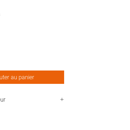
8
rix
uter au panier
ur