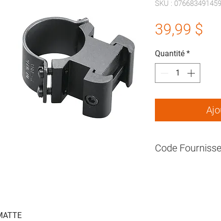
SKU : 07668349145
Pr
39,99 $
Quantité
*
Ajo
Code Fournisse
WE49145
 MATTE