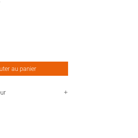
9
ix
uter au panier
ur