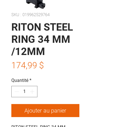
SKU : 019962529764
RITON STEEL
RING 34 MM
/12MM
Prix
174,99 $
Quantité
*
Ajouter au panier