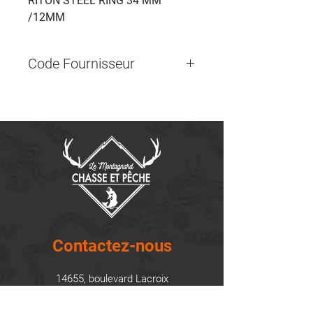
RITON STEEL RING 34 MM 
/12MM
Code Fournisseur
xrc3412s
Contactez-nous
14655, boulevard Lacroix
St-Georges de Beauce, Québec G5Y 1R4