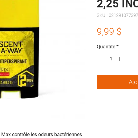
2,25 I
SKU : 02129107739
Prix
9,99 $
Quantité
*
Ajo
 Max contrôle les odeurs bactériennes