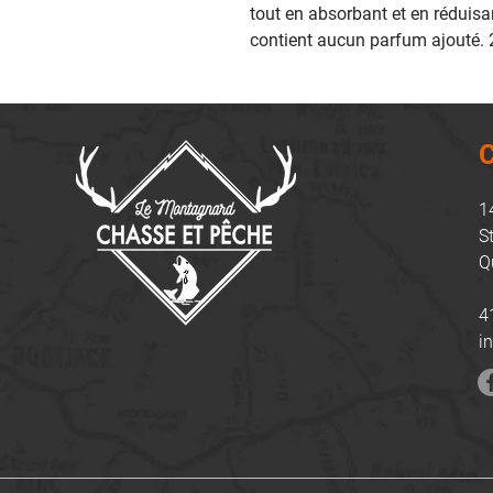
tout en absorbant et en réduisant
contient aucun parfum ajouté. 
C
1
S
Q
4
i