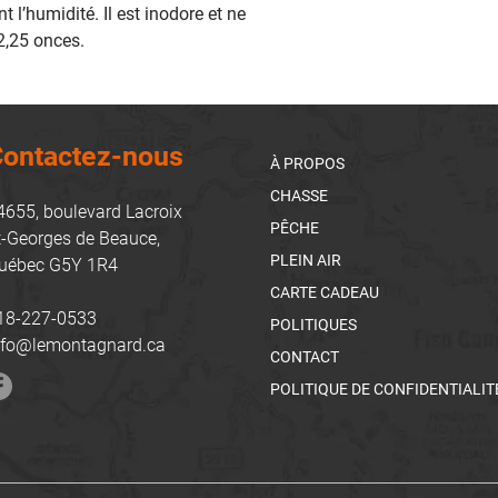
 l’humidité. Il est inodore et ne
2,25 onces.
ontactez-nous
À PROPOS
CHASSE
4655, boulevard Lacroix
PÊCHE
t-Georges de Beauce,
PLEIN AIR
uébec G5Y 1R4
CARTE CADEAU
18-227-0533
POLITIQUES
nfo@lemontagnard.ca
CONTACT
POLITIQUE DE CONFIDENTIALIT