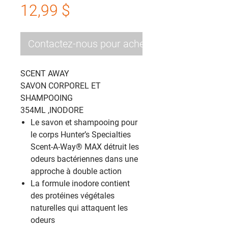
Prix
12,99 $
Contactez-nous pour acheter
SCENT AWAY
SAVON CORPOREL ET
SHAMPOOING
354ML ,INODORE
Le savon et shampooing pour
le corps Hunter’s Specialties
Scent-A-Way® MAX détruit les
odeurs bactériennes dans une
approche à double action
La formule inodore contient
des protéines végétales
naturelles qui attaquent les
odeurs