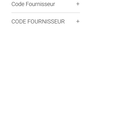
Code Fournisseur
CODE FOURNISSEUR
WIR-20555
Contactez-nous
14655, boulevard Lacroix
St-Georges de Beauce, Québec G5Y 1R4