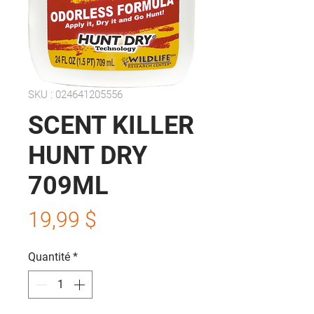
SKU : 024641205556
SCENT KILLER
HUNT DRY
709ML
Prix
19,99 $
Quantité
*