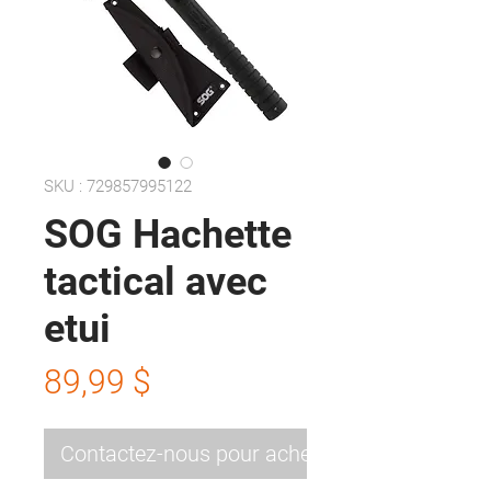
SKU : 729857995122
SOG Hachette
tactical avec
etui
Prix
89,99 $
Contactez-nous pour acheter