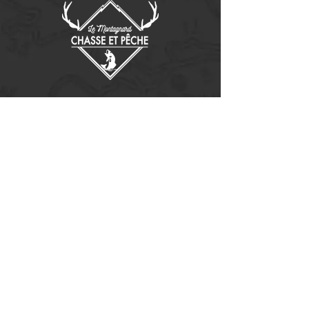
Contactez-nous
14655, boulevard Lacroix
St-Georges de Beauce, Québec G5Y 1R4
418-227-0533
info@lemontagnard.ca
POLITIQUE DE CONFIDENTIALITÉ
Heures d'ouverture