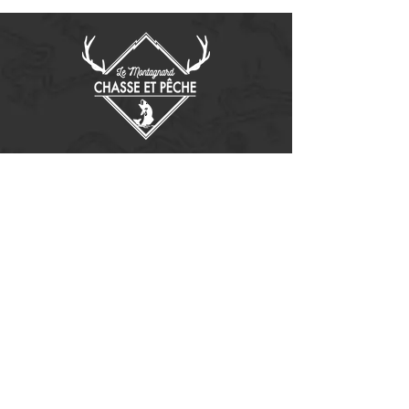
Contactez-nous
14655, boulevard Lacroix
St-Georges de Beauce, Québec G5Y 1R4
418-227-0533
info@lemontagnard.ca
POLITIQUE DE CONFIDENTIALITÉ