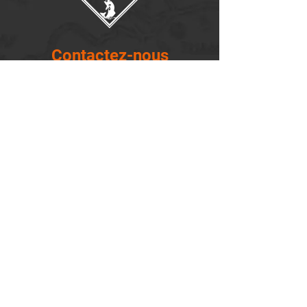
Contactez-nous
14655, boulevard Lacroix
St-Georges de Beauce, Québec G5Y 1R4
418-227-0533
info@lemontagnard.ca
POLITIQUE DE CONFIDENTIALITÉ
Heures d'ouverture
Lundi - 05:30-22:30
Mardi - 05:30-22:30