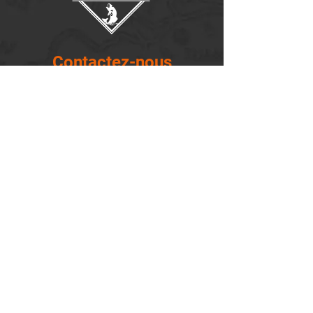
Contactez-nous
14655, boulevard Lacroix
St-Georges de Beauce, Québec G5Y 1R4
418-227-0533
info@lemontagnard.ca
POLITIQUE DE CONFIDENTIALITÉ
Heures d'ouverture
Lundi - 05:30-22:30
Mardi - 05:30-22:30